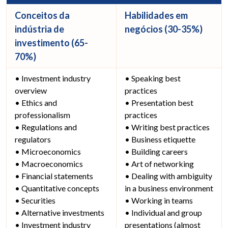
Conceitos da
Habilidades em
indústria de
negócios (30-35%)
investimento (65-
70%)
• Investment industry
• Speaking best
overview
practices
• Ethics and
• Presentation best
professionalism
practices
• Regulations and
• Writing best practices
regulators
• Business etiquette
• Microeconomics
• Building careers
• Macroeconomics
• Art of networking
• Financial statements
• Dealing with ambiguity
• Quantitative concepts
in a business environment
• Securities
• Working in teams
• Alternative investments
• Individual and group
• Investment industry
presentations (almost