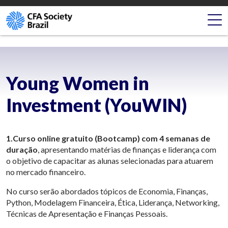
CFA Society Brazil
CFA SOCIETY BRAZIL Fazemos parte da rede mundial de
Societies do CFA Institute, uma organização pioneira de
Skip
profissionais das áreas de finanças e investimentos, com a
to
missão de promover altos […]
content
Young Women in
Investment (YouWIN)
1.Curso online gratuito (Bootcamp) com 4 semanas de
duração
, apresentando matérias de finanças e liderança com
o objetivo de capacitar as alunas selecionadas para atuarem
no mercado financeiro.
No curso serão abordados tópicos de Economia, Finanças,
Python, Modelagem Financeira, Ética, Liderança, Networking,
Técnicas de Apresentação e Finanças Pessoais.